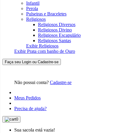
Infantil
Perola
Pulseiras e Braceletes
Religiosos
Religiosos Diversos
Religiosos Divino
Religiosos Escapulário
Religiosos Santas
Exibir Religiosos
Exibir Prata com banho de Ouro
Faça seu Login ou Cadastre-se
Não possui conta?
Cadastre-se
Meus Pedidos
Precisa de ajuda?
0
Sua sacola está vazia!