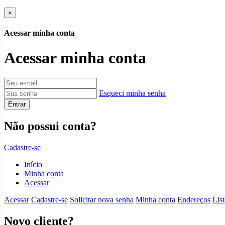
×
Acessar minha conta
Acessar minha conta
Esqueci minha senha
Entrar
Não possui conta?
Cadastre-se
Início
Minha conta
Acessar
Acessar
Cadastre-se
Solicitar nova senha
Minha conta
Endereços
List
Novo cliente?