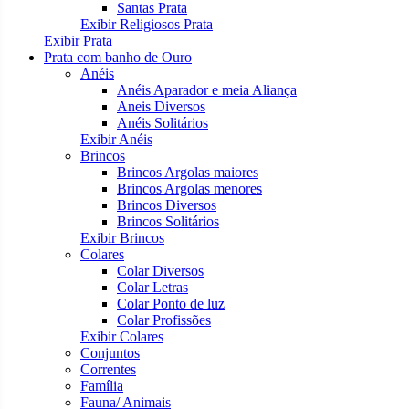
Santas Prata
Exibir Religiosos Prata
Exibir Prata
Prata com banho de Ouro
Anéis
Anéis Aparador e meia Aliança
Aneis Diversos
Anéis Solitários
Exibir Anéis
Brincos
Brincos Argolas maiores
Brincos Argolas menores
Brincos Diversos
Brincos Solitários
Exibir Brincos
Colares
Colar Diversos
Colar Letras
Colar Ponto de luz
Colar Profissões
Exibir Colares
Conjuntos
Correntes
Família
Fauna/ Animais